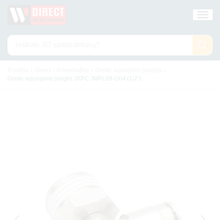
Ieškote
3D spausdintuvų?
•
•
•
•
Pradžia
Direct
Pneumatika
Greito sujungimo jungtys
Greito sujungimo jungtis JXPC JMPL08-G04 (1/2”)