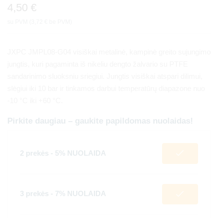
4,50
€
su PVM (
3,72
€
be PVM)
JXPC JMPL08-G04 visiškai metalinė, kampinė greito sujungimo
jungtis, kuri pagaminta iš nikeliu dengto žalvario su PTFE
sandarinimo sluoksniu sriegiui. Jungtis visiškai atspari dilimui,
slėgiui iki 10 bar ir tinkamos darbui temperatūrų diapazone nuo
-10 °C iki +60 °C.
Pirkite daugiau – gaukite papildomas nuolaidas!
2 prekės - 5% NUOLAIDA
3 prekės - 7% NUOLAIDA