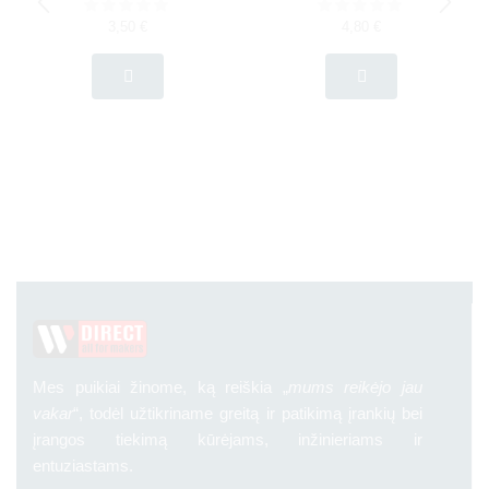
3,50
€
4,80
€
Mes puikiai žinome, ką reiškia „
mums reikėjo jau
vakar
“, todėl užtikriname greitą ir patikimą įrankių bei
įrangos tiekimą kūrėjams, inžinieriams ir
entuziastams.