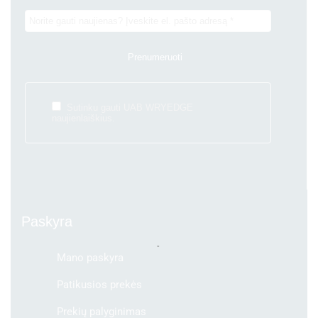
Sutinku gauti UAB WRYEDGE
naujienlaiškius.
Paskyra
Mano paskyra
Patikusios prekės
Prekių palyginimas