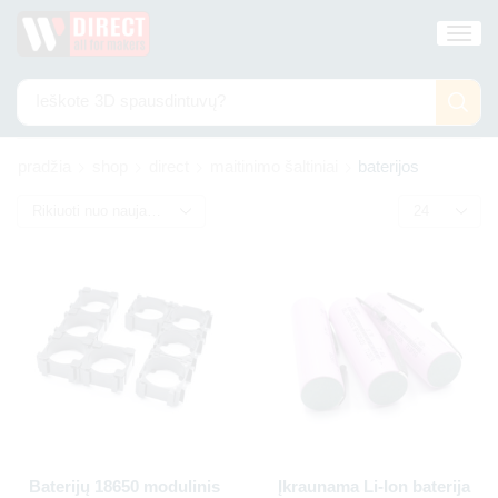
Ieškote
3D spausdintuvų?
pradžia
shop
direct
maitinimo šaltiniai
baterijos
Baterijų 18650 modulinis
Įkraunama Li-Ion baterija