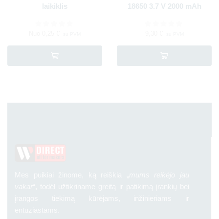
laikiklis
18650 3.7 V 2000 mAh
Nuo
0,25
€
9,30
€
su PVM
su PVM
Mes puikiai žinome, ką reiškia „
mums reikėjo jau
vakar
“, todėl užtikriname greitą ir patikimą įrankių bei
įrangos tiekimą kūrėjams, inžinieriams ir
entuziastams.