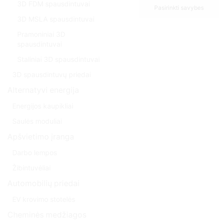
3D FDM spausdintuvai
Pasirinkti savybes
3D MSLA spausdintuvai
Pramoniniai 3D
spausdintuvai
Staliniai 3D spausdintuvai
3D spausdintuvų priedai
Alternatyvi energija
Energijos kaupikliai
Saulės moduliai
Apšvietimo įranga
Darbo lempos
Žibintuvėliai
Automobilių priedai
EV krovimo stotelės
Cheminės medžiagos