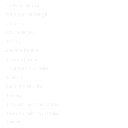
Valdymo panelės
Kompiuterinė įranga
3D pelės
CPU aušintuvai
Mini PC
Litavimo įrankiai
Litavimo priedai
Antistatiniai kilimėliai
Lituokliai
Maitinimo šaltiniai
Baterijos
Įkraunami maitinimo šaltiniai
Pastovūs maitinimo šaltiniai
Priedai