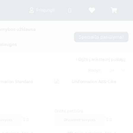
Prisijungti
mybos užklausa
Specialūs pasiūlymai!
slaugos
Grįžti į ankstesnį puslapį
Rodyti
Greita peržiūra
 savybes
Pasirinkti savybes