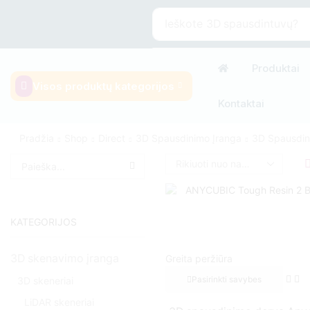
Ieškote
3D spausdintuvų?
Produktai
Visos produktų kategorijos
Kontaktai
Pradžia
Shop
Direct
3D Spausdinimo Įranga
3D Spausdin
KATEGORIJOS
3D skenavimo įranga
Greita peržiūra
Pasirinkti savybes
3D skeneriai
LiDAR skeneriai