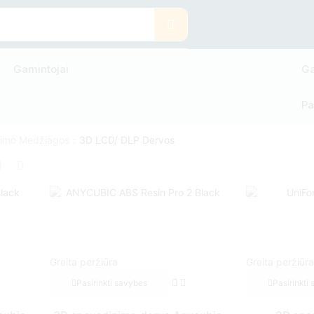
Gamintojai
Ga
Pa
imo Medžiagos
3D LCD/ DLP Dervos
Greita peržiūra
Greita peržiūra
Pasirinkti savybes
Pasirinkti