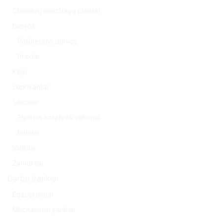
Cheminių medžiagų priedai
Dervos
Poliuretano dervos
Priedai
Klijai
Lubrikantai
Silikonai
Platinos katalizės silikonai
Priedai
Valikliai
Žymekliai
Darbo įrankiai
Egzoskeletai
Mechaniniai įrankiai