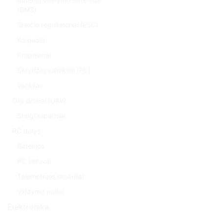
(BMS)
Greičio reguliatoriai (ESC)
Korpusai
Propeleriai
Skrydžio valdikliai (FC)
Varikliai
Oro dronai (UAV)
Sraigtasparniai
RC dalys
Baterijos
RC imtuvai
Telemetrijos moduliai
Valdymo pultai
Elektronika