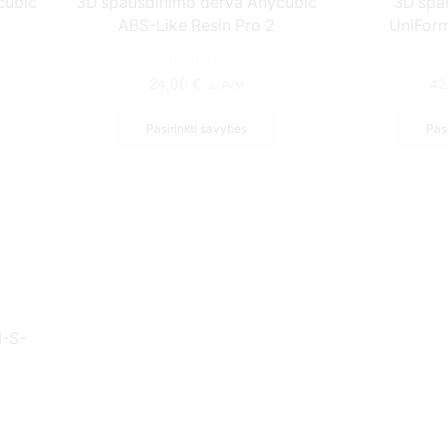
cubic
3D spausdinimo derva Anycubic
3D spa
ABS-Like Resin Pro 2
UniForm
24,00
€
42
su PVM
Pasirinkti savybes
Pasi
M-S-