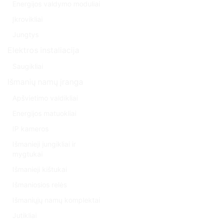
Energijos valdymo moduliai
Įkrovikliai
Jungtys
Elektros instaliacija
Saugikliai
Išmanių namų įranga
Apšvietimo valdikliai
Energijos matuokliai
IP kameros
Išmanieji jungikliai ir
mygtukai
Išmanieji kištukai
Išmaniosios relės
Išmaniųjų namų komplektai
Jutikliai