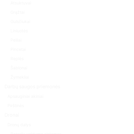
Atsuktuvai
Grąžtai
Gulsčiukai
Liniuotės
Peiliai
Pincetai
Replės
Šablonai
Žymekliai
Darbų saugos priemonės
Apsauginiai akiniai
Pirštinės
Dronai
Dronų dalys
Baterijų valdymo sistemos