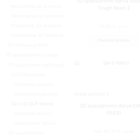
3D spausdinimo derva Any
Medicininiai 3D skeneriai
Tough Resin 2
Metrologiniai 3D skeneriai
Pramoniniai 3D skeneriai
24,50
€
su PVM
Standartiniai 3D skeneriai
Pasirinkti savybes
3D skenerių priedai
3D spausdinimo įranga
3D spausdinimo medžiagos
3D FDM plastikai
Inžineriniai plastikai
Greita peržiūra
Standartiniai plastikai
3D LCD/ DLP dervos
3D spausdinimo derva E
PA610
Inžinerinės dervos
Standartinės dervos
Nuo
84,70
€
su PVM
3D spausdintuvai