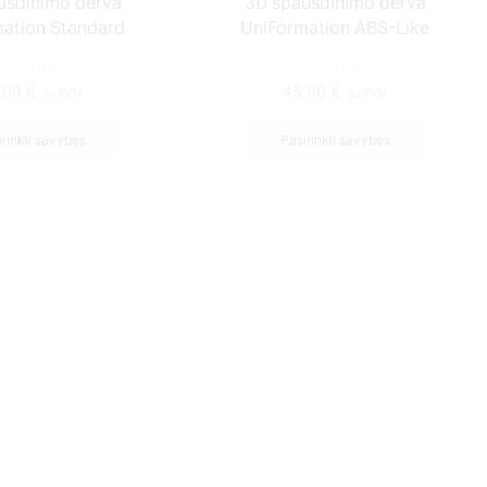
usdinimo derva
3D spausdinimo derva
ation Standard
UniFormation ABS-Like
,00
€
45,00
€
su PVM
su PVM
rinkti savybes
Pasirinkti savybes