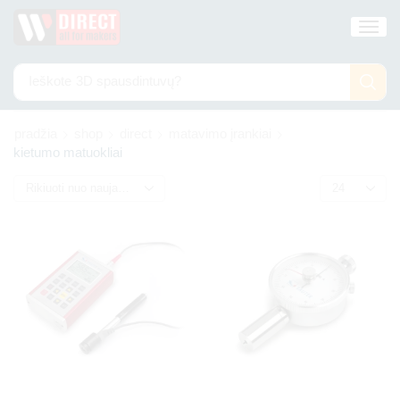
Ieškote
3D spausdintuvų?
pradžia
shop
direct
matavimo įrankiai
kietumo matuokliai