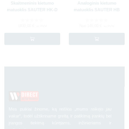
Skaitmeninis kietumo
Analoginis kietumo
matuoklis SAUTER HK-D
matuoklis SAUTER HB
1830,00
€
Nuo
145,00
€
su PVM
su PVM
Mes puikiai žinome, ką reiškia „
mums reikėjo jau
vakar
“, todėl užtikriname greitą ir patikimą įrankių bei
įrangos tiekimą kūrėjams, inžinieriams ir