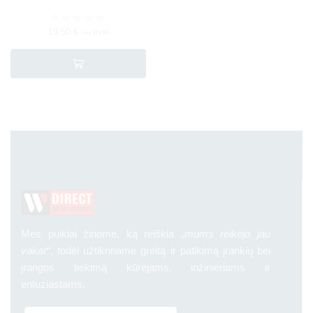
19,50
€
su PVM
Mes puikiai žinome, ką reiškia „
mums reikėjo jau
vakar
“, todėl užtikriname greitą ir patikimą įrankių bei
įrangos tiekimą kūrėjams, inžinieriams ir
entuziastams.