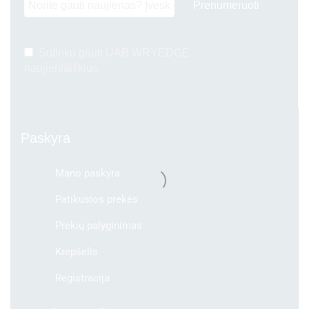
Sutinku gauti UAB WRYEDGE
naujienlaiškius.
Paskyra
Mano paskyra
Patikusios prekės
Prekių palyginimas
Krepšelis
Registracija