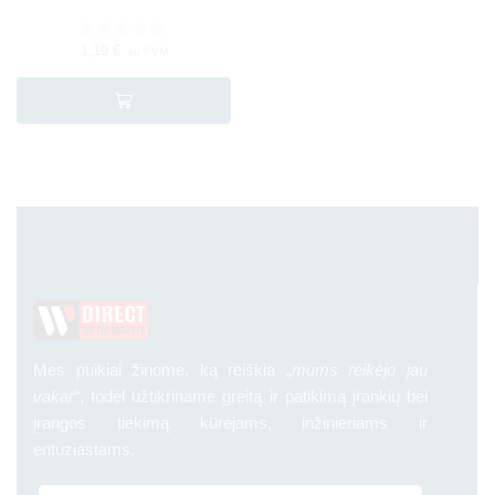
1,19
€
su PVM
Mes puikiai žinome, ką reiškia „
mums reikėjo jau
vakar
“, todėl užtikriname greitą ir patikimą įrankių bei
įrangos tiekimą kūrėjams, inžinieriams ir
entuziastams.