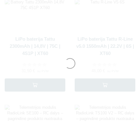
LiPo baterija Tattu
LiPo baterija Tattu R-Line
2300mAh | 14,8V | 75C |
v5.0 1550mAh | 22.2V | 6S |
4S1P | XT60
XT60
31,50
€
46,00
€
su PVM
su PVM