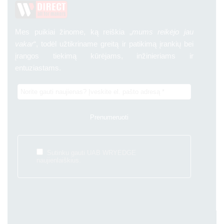
Mes puikiai žinome, ką reiškia „
mums reikėjo jau
vakar
“, todėl užtikriname greitą ir patikimą įrankių bei
įrangos tiekimą kūrėjams, inžinieriams ir
entuziastams.
Sutinku gauti UAB WRYEDGE
naujienlaiškius.