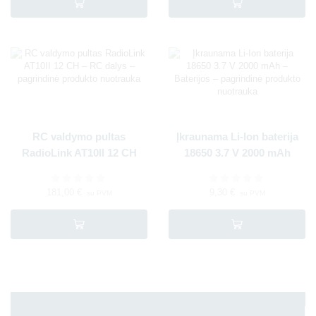
RC valdymo pultas
Įkraunama Li-Ion baterija
RadioLink AT10II 12 CH
18650 3.7 V 2000 mAh
181,00
€
9,30
€
su PVM
su PVM