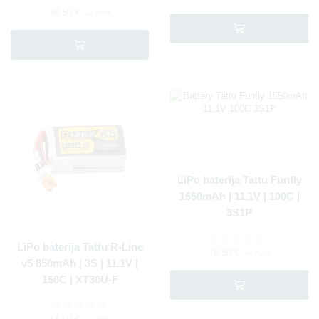
30,50
€
su PVM
LiPo baterija Tattu Funfly
1550mAh | 11,1V | 100C |
3S1P
LiPo baterija Tattu R-Line
19,50
€
su PVM
v5 850mAh | 3S | 11.1V |
150C | XT30U-F