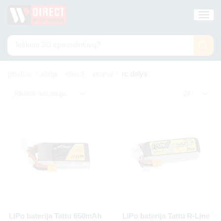
Ieškote
3D spausdintuvų?
pradžia
shop
direct
dronai
rc dalys
LiPo baterija Tattu 650mAh
LiPo baterija Tattu R-Line