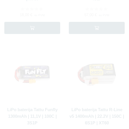
18,00
€
57,00
€
su PVM
su PVM
LiPo baterija Tattu Funfly
LiPo baterija Tattu R-Line
1300mAh | 11,1V | 100C |
v5 1400mAh | 22.2V | 150C |
3S1P
6S1P | XT60