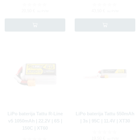
20,50
€
43,50
€
su PVM
su PVM
LiPo baterija Tattu R-Line
LiPo baterija Tattu 550mAh
v5 1050mAh | 22.2V | 6S |
| 3s | 95C | 11.4V | XT30
150C | XT60
19,50
€
su PVM