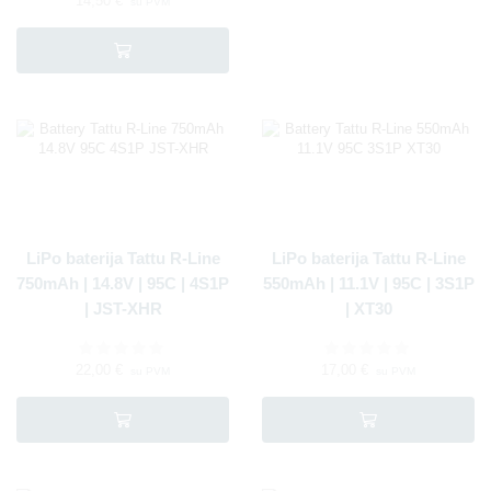
14,50
€
su PVM
LiPo baterija Tattu R-Line
LiPo baterija Tattu R-Line
750mAh | 14.8V | 95C | 4S1P
550mAh | 11.1V | 95C | 3S1P
| JST-XHR
| XT30
22,00
€
17,00
€
su PVM
su PVM