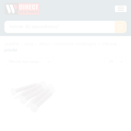
Ieškote
3D spausdintuvų?
pradžia
shop
direct
cheminės medžiagos
silikonai
priedai