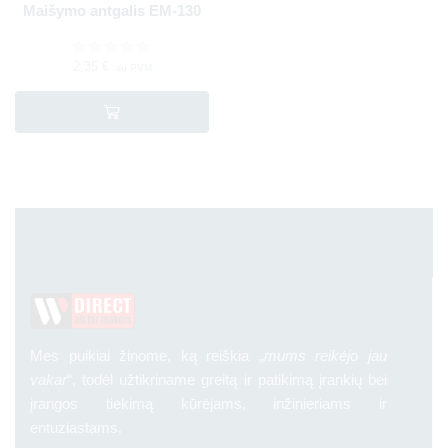
Maišymo antgalis EM-130
2,35
€
su PVM
Mes puikiai žinome, ką reiškia „
mums reikėjo jau
vakar
“, todėl užtikriname greitą ir patikimą įrankių bei
įrangos tiekimą kūrėjams, inžinieriams ir
entuziastams.