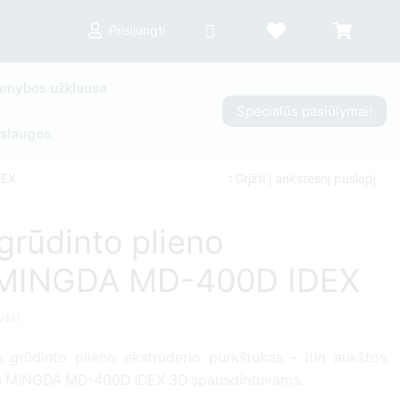
Prisijungti
mybos užklausa
Specialūs pasiūlymai!
slaugos
DEX
Grįžti į ankstesnį puslapį
grūdinto plieno
 MINGDA MD-400D IDEX
VM)
grūdinto plieno ekstruderio purkštukas – itin aukštos
irta MINGDA MD-400D IDEX 3D spausdintuvams.