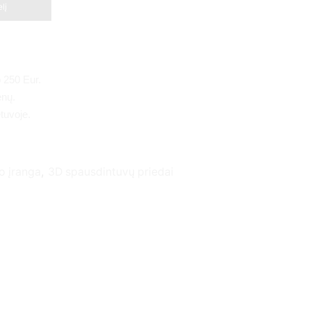
elį
 250 Eur.
enų.
tuvoje.
o įranga
,
3D spausdintuvų priedai