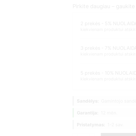
Pirkite daugiau – gaukit
2 prekės - 5% NUOLAID
kiekvienam produktui atskira
3 prekės - 7% NUOLAID
kiekvienam produktui atskira
5 prekės - 10% NUOLAI
kiekvienam produktui atskira
Sandėlys:
Gamintojo sandė
Garantija:
12 mėn.
Pristatymas:
1-2 sav.