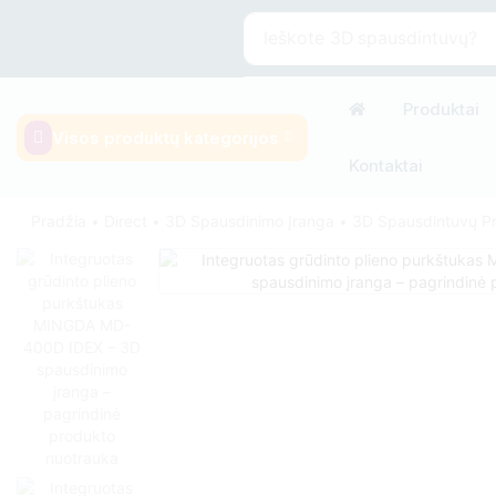
Ieškote
3D spausdintuvų?
Produktai
Visos produktų kategorijos
Kontaktai
Pradžia
Direct
3D Spausdinimo Įranga
3D Spausdintuvų Pr
•
•
•