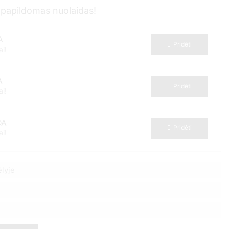
e papildomas nuolaidas!
A
Pridėti
i!
A
Pridėti
i!
DA
Pridėti
i!
lyje