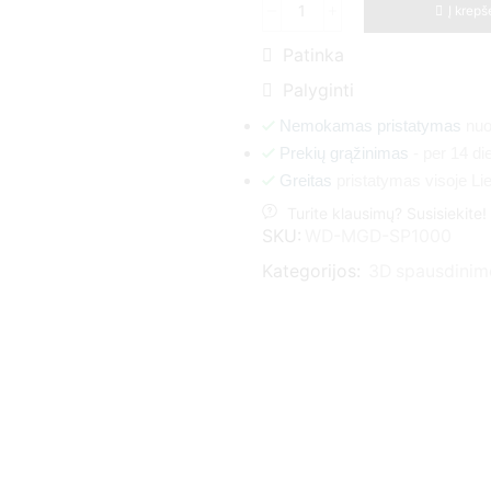
Į krepš
Patinka
Palyginti
Nemokamas pristatymas
nuo
Prekių grąžinimas
- per 14 di
Greitas
pristatymas visoje Lie
Turite klausimų? Susisiekite!
SKU:
WD-MGD-SP1000
Kategorijos:
3D spausdinim