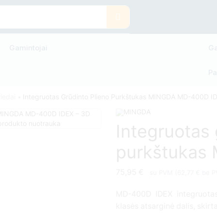
Gamintojai
Ga
Pa
iedai
Integruotas Grūdinto Plieno Purkštukas MINGDA MD-400D I
•
Integruotas 
purkštukas
75,95
€
su PVM (
62,77
€
be P
MD-400D IDEX integruotas 
klasės atsarginė dalis, sk