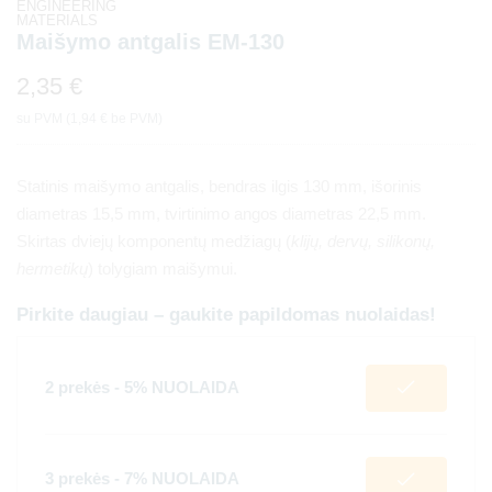
Maišymo antgalis EM-130
2,35
€
su PVM (
1,94
€
be PVM)
Statinis maišymo antgalis, bendras ilgis 130 mm, išorinis
diametras 15,5 mm, tvirtinimo angos diametras 22,5 mm.
Skirtas dviejų komponentų medžiagų (
klijų, dervų, silikonų,
hermetikų
) tolygiam maišymui.
Pirkite daugiau – gaukite papildomas nuolaidas!
2 prekės - 5% NUOLAIDA
3 prekės - 7% NUOLAIDA