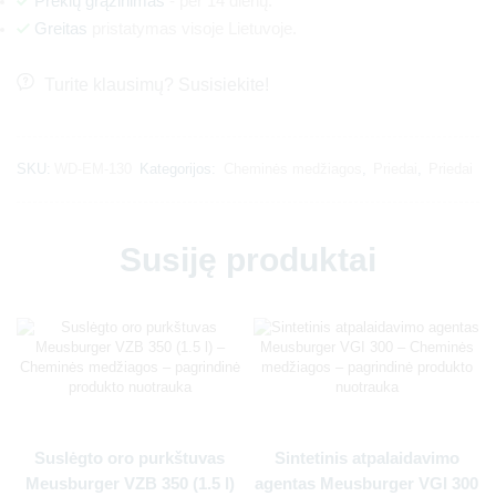
Prekių grąžinimas
- per 14 dienų.
Greitas
pristatymas visoje Lietuvoje.
Turite klausimų? Susisiekite!
SKU:
WD-EM-130
Kategorijos:
Cheminės medžiagos
,
Priedai
,
Priedai
Susiję produktai
Suslėgto oro purkštuvas
Sintetinis atpalaidavimo
Meusburger VZB 350 (1.5 l)
agentas Meusburger VGI 300