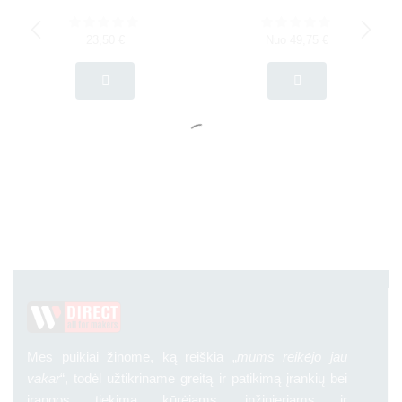
23,50
€
Nuo
49,75
€
Mes puikiai žinome, ką reiškia „
mums reikėjo jau
vakar
“, todėl užtikriname greitą ir patikimą įrankių bei
įrangos tiekimą kūrėjams, inžinieriams ir