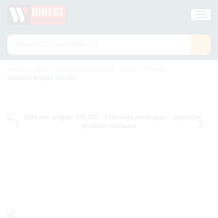
Ieškote
3D spausdintuvų?
•
•
•
•
•
Pradžia
Direct
Cheminės medžiagos
Dervos
Priedai
Maišymo antgalis EM-130