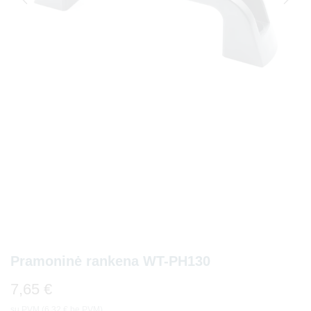
Pramoninė rankena WT-PH130
7,65
€
su PVM (
6,32
€
be PVM)