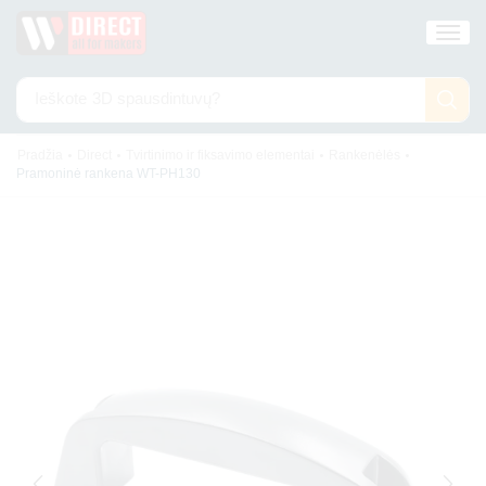
Ieškote
3D spausdintuvų?
•
•
•
•
Pradžia
Direct
Tvirtinimo ir fiksavimo elementai
Rankenėlės
Pramoninė rankena WT-PH130