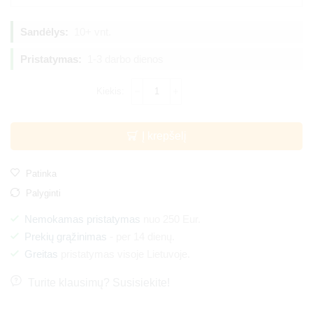
Sandėlys:
10+ vnt.
Pristatymas:
1-3 darbo dienos
Į krepšelį
Patinka
Palyginti
Nemokamas pristatymas
nuo 250 Eur.
Prekių grąžinimas
- per 14 dienų.
Greitas
pristatymas visoje Lietuvoje.
Turite klausimų? Susisiekite!