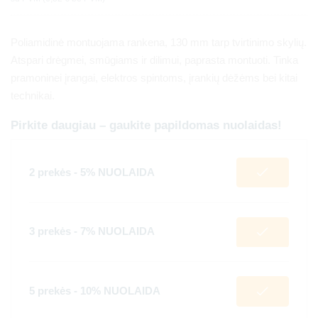
Poliamidinė montuojama rankena, 130 mm tarp tvirtinimo skylių.
Atspari drėgmei, smūgiams ir dilimui, paprasta montuoti. Tinka
pramoninei įrangai, elektros spintoms, įrankių dėžėms bei kitai
technikai.
Pirkite daugiau – gaukite papildomas nuolaidas!
2 prekės - 5% NUOLAIDA
3 prekės - 7% NUOLAIDA
5 prekės - 10% NUOLAIDA