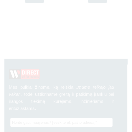
Mes puikiai žinome, ką reiškia „
mums reikėjo jau
vakar
“, todėl užtikriname greitą ir patikimą įrankių bei
įrangos tiekimą kūrėjams, inžinieriams ir
entuziastams.