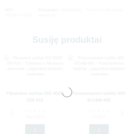
SKU:
Kategorijos:
Rankenėlės
,
Tvirtinimo ir fiksavimo
WD-WT-PH130
elementai
Susiję produktai
Fiksavimo varžtai ISO 4029/
Pozicionavimo kaištis WD-
DIN 916
IKS446-MB
Nuo
0,50
€
13,50
€