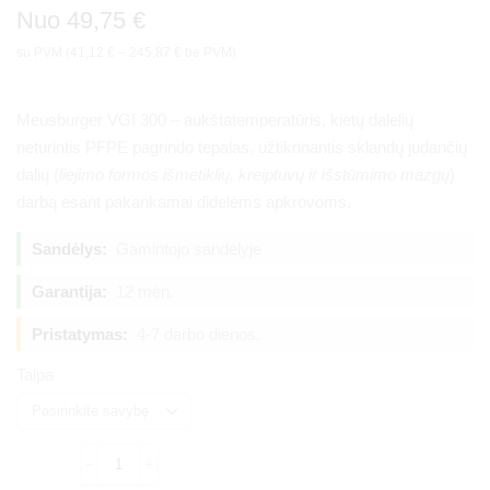
Nuo
49,75
€
su PVM (
41,12
€
–
245,87
€
be PVM)
Meusburger VGI 300 – aukštatemperatūris, kietų dalelių
neturintis PFPE pagrindo tepalas, užtikrinantis sklandų judančių
dalių (
liejimo formos išmetiklių, kreiptuvų ir išstūmimo mazgų
)
darbą esant pakankamai didelėms apkrovoms.
Sandėlys:
Gamintojo sandėlyje
Garantija:
12 mėn.
Pristatymas:
4-7 darbo dienos.
Talpa