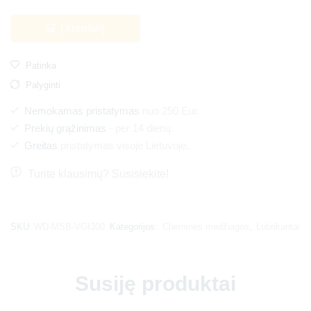
Į krepšelį
Patinka
Palyginti
Nemokamas pristatymas
nuo 250 Eur.
Prekių grąžinimas
- per 14 dienų.
Greitas
pristatymas visoje Lietuvoje.
Turite klausimų? Susisiekite!
SKU:
WD-MSB-VGI300
Kategorijos:
Cheminės medžiagos
,
Lubrikantai
Susiję produktai