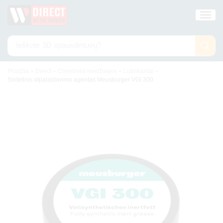
Ieškote
3D spausdintuvų?
•
•
•
•
Pradžia
Direct
Cheminės medžiagos
Lubrikantai
Sintetinis atpalaidavimo agentas Meusburger VGI 300