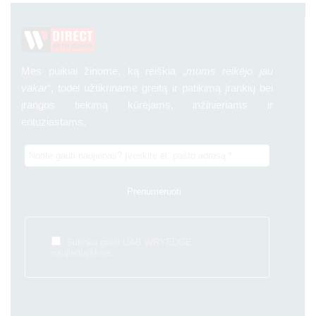
Mes puikiai žinome, ką reiškia „
mums reikėjo jau
vakar
“, todėl užtikriname greitą ir patikimą įrankių bei
įrangos tiekimą kūrėjams, inžinieriams ir
entuziastams.
Sutinku gauti UAB WRYEDGE
naujienlaiškius.