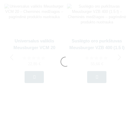
Universalus valiklis
Suslėgto oro purkštuvas
Meusburger VCM 20
Meusburger VZB 400 (1.5 l)
22,85
€
55,66
€