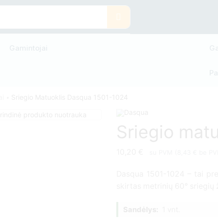
Gamintojai
Ga
Pa
ai
Sriegio Matuoklis Dasqua 1501-1024
•
Sriegio mat
10,20
€
su PVM (
8,43
€
be PV
Dasqua 1501-1024 – tai pre
skirtas metrinių 60° sriegių
Sandėlys:
1 vnt.