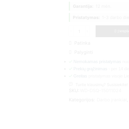
Garantija:
12 mėn.
Pristatymas:
1-3 darbo di
Į krepš
Patinka
Palyginti
Nemokamas pristatymas
nuo
Prekių grąžinimas
- per 14 di
Greitas
pristatymas visoje Lie
Turite klausimų? Susisiekite!
SKU:
WD-DSQ-15011024
Kategorijos:
Darbo įrankiai
,