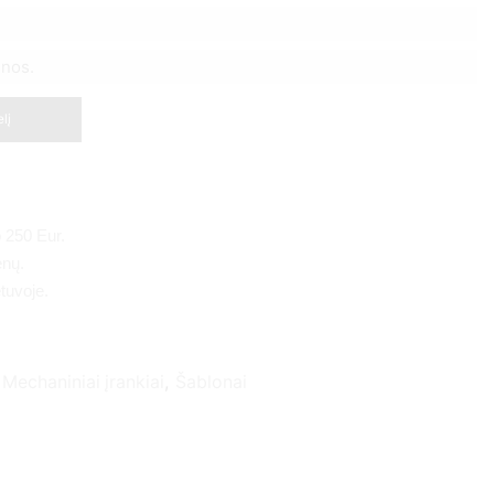
enos.
elį
 250 Eur.
enų.
tuvoje.
Mechaniniai įrankiai
,
Šablonai