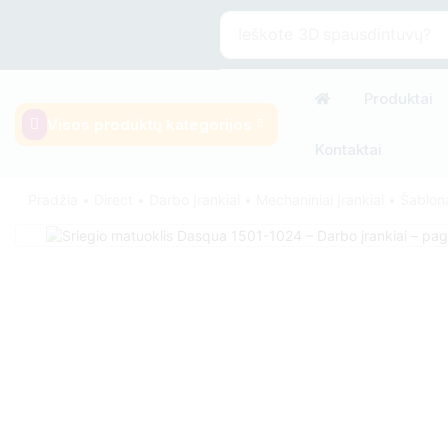
Ieškote
3D spausdintuvų?
Produktai
Visos produktų kategorijos
Kontaktai
Pradžia
Direct
Darbo Įrankiai
Mechaniniai Įrankiai
Šablon
•
•
•
•