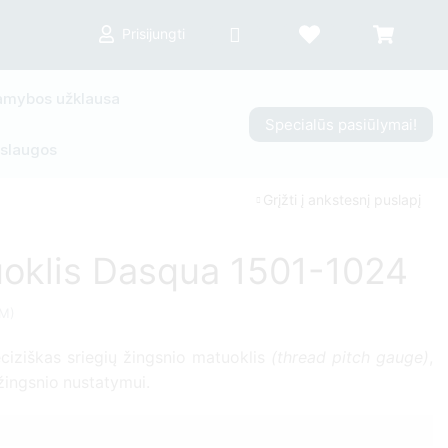
Prisijungti
mybos užklausa
Specialūs pasiūlymai!
slaugos
Grįžti į ankstesnį puslapį
uoklis Dasqua 1501-1024
M)
ciziškas sriegių žingsnio matuoklis
(thread pitch gauge)
,
 žingsnio nustatymui.