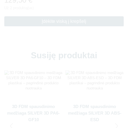
Už 2 produktą(us)
Įdėkite viską į krepšelį
Susiję produktai
3D FDM spausdinimo
3D FDM spausdinimo
medžiaga SILVER 3D PA6-
medžiaga SILVER 3D ABS-
GF10
ESD