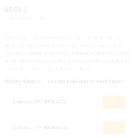
65,50
€
su PVM (
54,13
€
be PVM)
ABS-CF10 – inžinerinė ABS medžiaga, sustiprinta anglies
pluošto užpildu (
10 %
). Ši medžiaga pasižymi antistatinėmis
savybėmis, didesniu standumu ir sumažinta deformacija, todėl
puikiai tinka detalėms, kurioms svarbus padidintas atsparumas
mechaninei apkrovai bei matmenų stabilumas.
Pirkite daugiau – gaukite papildomas nuolaidas!
2 prekės - 5% NUOLAIDA
3 prekės - 7% NUOLAIDA