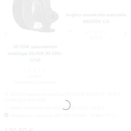
Anglies monoksido matuoklis
MESTEK CO
60,00
€
3D FDM spausdinimo
medžiaga SILVER 3D ABS-
CF10
65,50
€
su PVM (
54,13
€
be PVM)
3D FDM spausdinimo medžiaga SILVER 3D ABS-CF10
65,50
€
su PVM (
54,13
€
be PVM)
Anglies monoksido matuoklis MESTEK CO ()
60,00
€
Skaitmeninis multimetras MESTEK DM100C
75,00
€
64,00
€
129,50
€