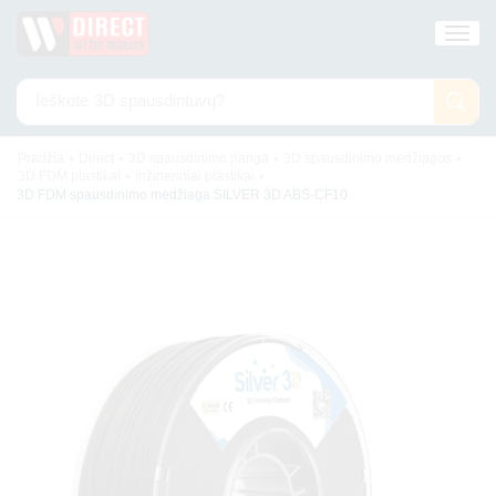
Ieškote
3D spausdintuvų?
•
•
•
•
Pradžia
Direct
3D spausdinimo įranga
3D spausdinimo medžiagos
•
•
3D FDM plastikai
Inžineriniai plastikai
3D FDM spausdinimo medžiaga SILVER 3D ABS-CF10