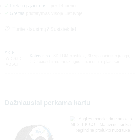
Prekių grąžinimas
- per 14 dienų.
Greitas
pristatymas visoje Lietuvoje.
Turite klausimų? Susisiekite!
SKU:
Kategorijos:
3D FDM plastikai
,
3D spausdinimo įranga
,
WD-S3D-
3D spausdinimo medžiagos
,
Inžineriniai plastikai
ABSCF
Dažniausiai perkama kartu