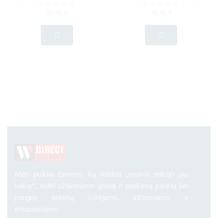
82,60
€
78,45
€
Mes puikiai žinome, ką reiškia „
mums reikėjo jau
vakar
“, todėl užtikriname greitą ir patikimą įrankių bei
įrangos tiekimą kūrėjams, inžinieriams ir
entuziastams.