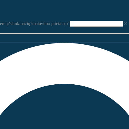
temų?
slankmačių?
matavimo prietaisų?