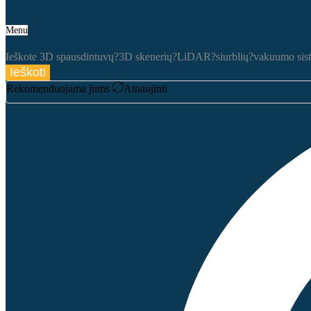
Menu
Ieškote
3D spausdintuvų?
3D skenerių?
LiDAR?
siurblių?
vakuumo sis
Ieškoti
Rekomenduojama jums
Atnaujinti