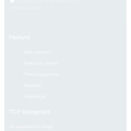
Sutinku gauti UAB WRYEDGE
naujienlaiškius.
Paskyra
Mano paskyra
Patikusios prekės
Prekių palyginimas
Krepšelis
Registracija
TOP kategorijos
3D spausdinimo įranga