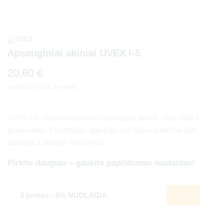
Apsauginiai akiniai UVEX I-5
20,60
€
su PVM (
17,02
€
be PVM)
UVEX I-5 – tai profesionalūs apsauginiai akiniai, skirti darbui
pramoninėje ir techninėje aplinkoje, kur būtina patikima akių
apsauga ir patogus dėvėjimas.
Pirkite daugiau – gaukite papildomas nuolaidas!
2 prekės - 5% NUOLAIDA