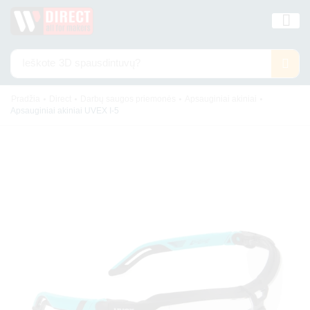
Ieškote
3D spausdintuvų?
•
•
•
•
Pradžia
Direct
Darbų saugos priemonės
Apsauginiai akiniai
Apsauginiai akiniai UVEX I-5