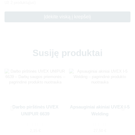
Už 2 produktą(us)
Įdėkite viską į krepšelį
Susiję produktai
Darbo pirštinės UVEX
Apsauginiai akiniai UVEX I-5
UNIPUR 6639
Welding
2,15
€
27,50
€