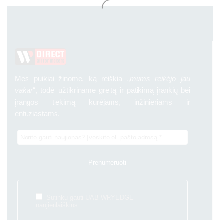
Mes puikiai žinome, ką reiškia „
mums reikėjo jau
vakar
“, todėl užtikriname greitą ir patikimą įrankių bei
įrangos tiekimą kūrėjams, inžinieriams ir
entuziastams.
Sutinku gauti UAB WRYEDGE
naujienlaiškius.