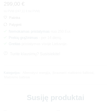
299,00
€
su PVM (
247,11
€
be PVM)
Patinka
Palyginti
Nemokamas pristatymas
nuo 250 Eur.
Prekių grąžinimas
- per 14 dienų.
Greitas
pristatymas visoje Lietuvoje.
Turite klausimų? Susisiekite!
Kategorijos:
Alternatyvi energija
,
Įkraunami maitinimo šaltiniai
,
Maitinimo šaltiniai
Susiję produktai