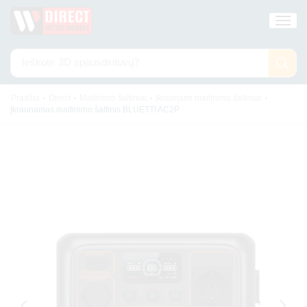
Ieškote
3D spausdintuvų?
•
•
•
•
Pradžia
Direct
Maitinimo šaltiniai
Įkraunami maitinimo šaltiniai
Įkraunamas maitinimo šaltinis BLUETTI AC2P