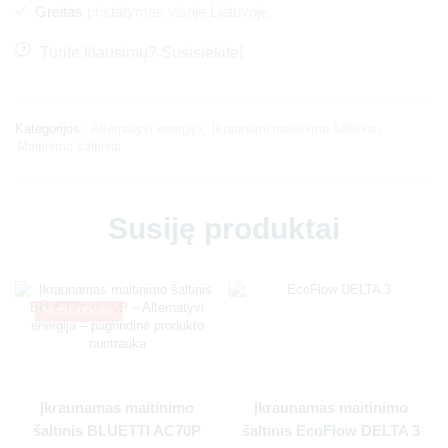
Greitas
pristatymas visoje Lietuvoje.
Turite klausimų? Susisiekite!
Kategorijos:
Alternatyvi energija
,
Įkraunami maitinimo šaltiniai
,
Maitinimo šaltiniai
Susiję produktai
NUOLAIDA
8%
Įkraunamas maitinimo
Įkraunamas maitinimo
šaltinis BLUETTI AC70P
šaltinis EcoFlow DELTA 3