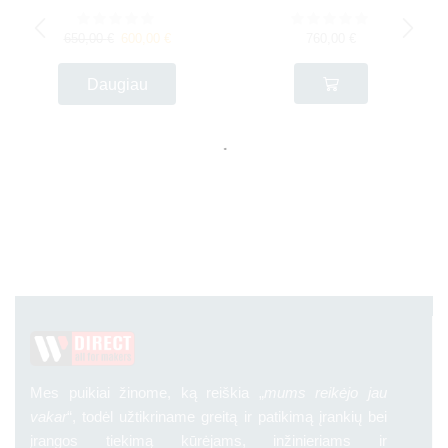
650,00
€
600,00
€
760,00
€
Daugiau
Mes puikiai žinome, ką reiškia „
mums reikėjo jau
vakar
“, todėl užtikriname greitą ir patikimą įrankių bei
įrangos tiekimą kūrėjams, inžinieriams ir