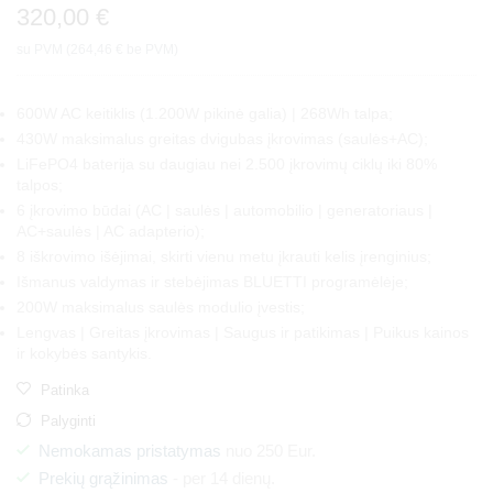
320,00
€
su PVM (
264,46
€
be PVM)
600W AC keitiklis (1.200W pikinė galia) | 268Wh talpa;
430W maksimalus greitas dvigubas įkrovimas (saulės+AC);
LiFePO4 baterija su daugiau nei 2.500 įkrovimų ciklų iki 80%
talpos;
6 įkrovimo būdai (AC | saulės | automobilio | generatoriaus |
AC+saulės | AC adapterio);
8 iškrovimo išėjimai, skirti vienu metu įkrauti kelis įrenginius;
Išmanus valdymas ir stebėjimas BLUETTI programėlėje;
200W maksimalus saulės modulio įvestis;
Lengvas | Greitas įkrovimas | Saugus ir patikimas | Puikus kainos
ir kokybės santykis.
Patinka
Palyginti
Nemokamas pristatymas
nuo 250 Eur.
Prekių grąžinimas
- per 14 dienų.