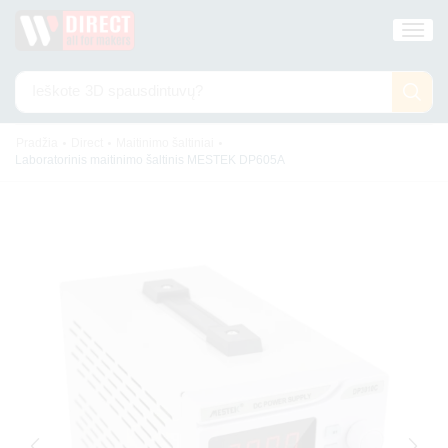
Ieškote
3D spausdintuvų?
•
•
•
Pradžia
Direct
Maitinimo šaltiniai
Laboratorinis maitinimo šaltinis MESTEK DP605A