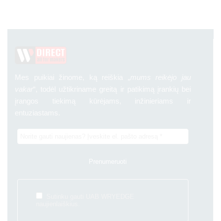
Mes puikiai žinome, ką reiškia „
mums reikėjo jau
vakar
“, todėl užtikriname greitą ir patikimą įrankių bei
įrangos tiekimą kūrėjams, inžinieriams ir
entuziastams.
Sutinku gauti UAB WRYEDGE
naujienlaiškius.