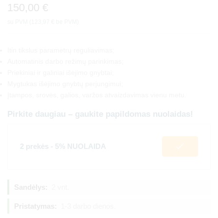
150,00
€
su PVM (
123,97
€
be PVM)
Itin tikslus parametrų reguliavimas;
Automatinis darbo režimų parinkimas;
Priekiniai ir galiniai išėjimo gnybtai;
Mygtukas išėjimo gnybtų perjungimui;
Įtampos, srovės, galios, varžos atvaizdavimas vienu metu.
Pirkite daugiau – gaukite papildomas nuolaidas!
2 prekės - 5% NUOLAIDA
Sandėlys:
2 vnt.
Pristatymas:
1-3 darbo dienos.