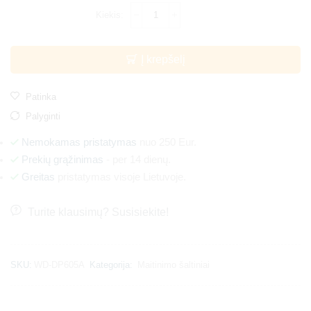
Į krepšelį
Patinka
Palyginti
Nemokamas pristatymas
nuo 250 Eur.
Prekių grąžinimas
- per 14 dienų.
Greitas
pristatymas visoje Lietuvoje.
Turite klausimų? Susisiekite!
SKU:
WD-DP605A
Kategorija:
Maitinimo šaltiniai