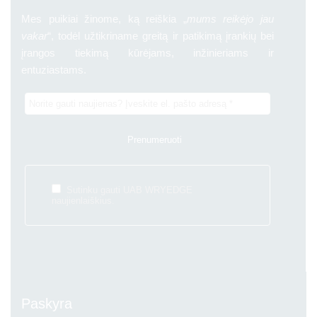
Mes puikiai žinome, ką reiškia „
mums reikėjo jau
vakar
“, todėl užtikriname greitą ir patikimą įrankių bei
įrangos tiekimą kūrėjams, inžinieriams ir
entuziastams.
Sutinku gauti UAB WRYEDGE
naujienlaiškius.
Paskyra