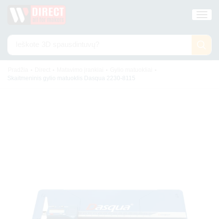
Ieškote
3D spausdintuvų?
•
•
•
•
Pradžia
Direct
Matavimo įrankiai
Gylio matuokliai
Skaitmeninis gylio matuoklis Dasqua 2230-8115