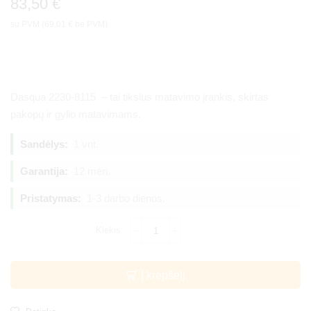
83,50
€
su PVM (
69,01
€
be PVM)
Dasqua 2230-8115 – tai tikslus matavimo įrankis, skirtas
pakopų ir gylio matavimams.
Sandėlys:
1 vnt.
Garantija:
12 mėn.
Pristatymas:
1-3 darbo dienos.
Į krepšelį