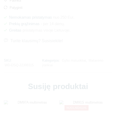
Patinka
Palyginti
Nemokamas pristatymas
nuo 250 Eur.
Prekių grąžinimas
- per 14 dienų.
Greitas
pristatymas visoje Lietuvoje.
Turite klausimų? Susisiekite!
SKU:
Kategorijos:
Gylio matuokliai
,
Matavimo
WD-DSQ-22308115
įrankiai
Susiję produktai
NUOLAIDA
11%