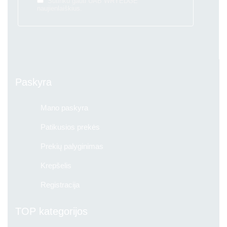
Sutinku gauti UAB WRYEDGE
naujienlaiškius.
Paskyra
Mano paskyra
Patikusios prekės
Prekių palyginimas
Krepšelis
Registracija
TOP kategorijos