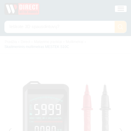
Ieškote
3D spausdintuvų?
•
•
•
•
Pradžia
Direct
Matavimo įrankiai
Multimetrai
Skaitmeninis multimetras MESTEK S10C