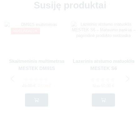
Susiję produktai
NUOLAIDA
11%
Skaitmeninis multimetras
Lazerinis atstumo matuoklis
MESTEK DM91S
MESTEK S6
45,00
€
40,00
€
Nuo
50,00
€