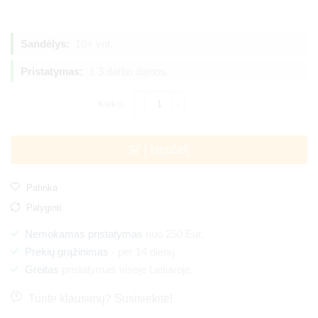
Sandėlys:
10+ vnt.
Pristatymas:
1-3 darbo dienos.
Į krepšelį
Patinka
Palyginti
Nemokamas pristatymas
nuo 250 Eur.
Prekių grąžinimas
- per 14 dienų.
Greitas
pristatymas visoje Lietuvoje.
Turite klausimų? Susisiekite!