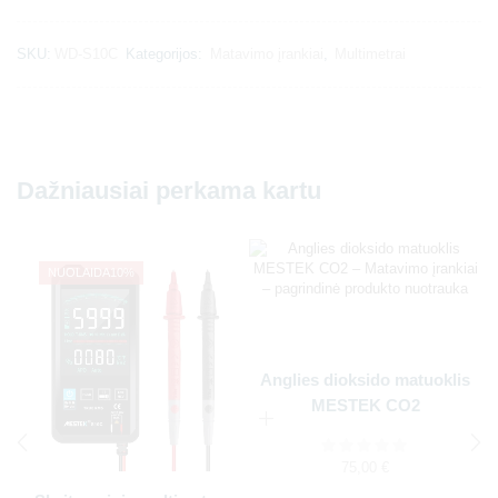
SKU:
WD-S10C
Kategorijos:
Matavimo įrankiai
,
Multimetrai
Dažniausiai perkama kartu
NUOLAIDA
10%
Anglies dioksido matuoklis
MESTEK CO2
75,00
€