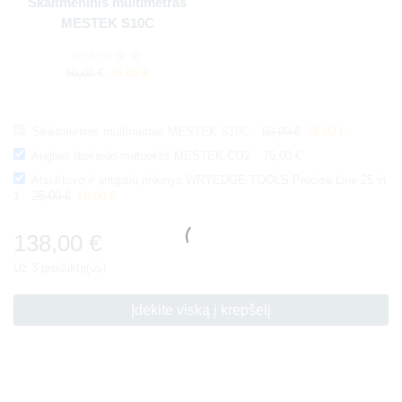
Skaitmeninis multimetras
A
MESTEK S10C
50,00
€
45,00
€
Skaitmeninis multimetras MESTEK S10C
50,00
€
45,00
€
Anglies dioksido matuoklis MESTEK CO2
75,00
€
Atsuktuvo ir antgalių rinkinys WRYEDGE TOOLS Precise Line 25 in
1
25,00
€
18,00
€
138,00
€
Už 3 produktą(us)
Įdėkite viską į krepšelį