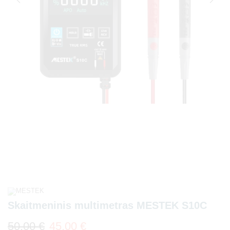
Skaitmeninis multimetras MESTEK S10C
50,00
€
45,00
€