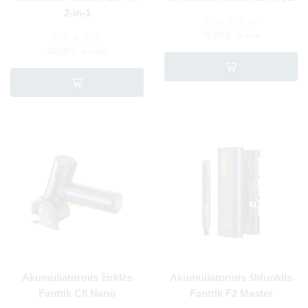
2-in-1
75,00
€
su PVM
60,00
€
su PVM
Akumuliatorinis žirklės
Akumuliatorinis šlifuoklis
Fanttik C8 Nano
Fanttik F2 Master