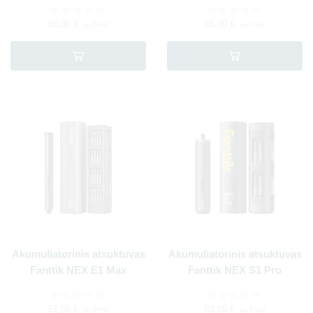
50,00
€
65,00
€
su PVM
su PVM
Akumuliatorinis atsuktuvas
Akumuliatorinis atsuktuvas
Fanttik NEX E1 Max
Fanttik NEX S1 Pro
51,50
€
63,00
€
su PVM
su PVM