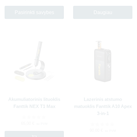
Pasirinkti savybes
Daugiau
Akumuliatorinis lituoklis
Lazerinis atstumo
Fanttik NEX T1 Max
matuoklis Fanttik A10 Apex
3-in-1
65,00
€
su PVM
90,00
€
su PVM