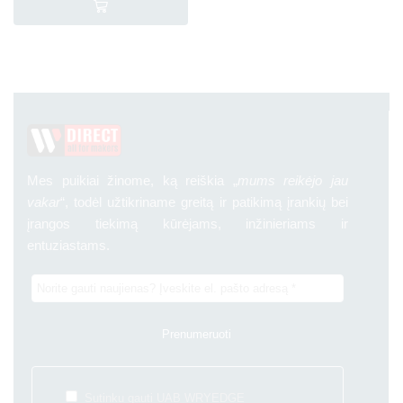
Mes puikiai žinome, ką reiškia „
mums reikėjo jau
vakar
“, todėl užtikriname greitą ir patikimą įrankių bei
įrangos tiekimą kūrėjams, inžinieriams ir
entuziastams.
Sutinku gauti UAB WRYEDGE