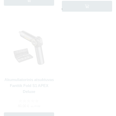
Akumuliatorinis atsuktuvas
Fanttik Fold S1 APEX
Deluxe
80,00
€
su PVM