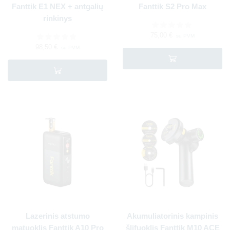
Fanttik E1 NEX + antgalių
Fanttik S2 Pro Max
rinkinys
75,00
€
su PVM
98,50
€
su PVM
Lazerinis atstumo
Akumuliatorinis kampinis
matuoklis Fanttik A10 Pro
šlifuoklis Fanttik M10 ACE