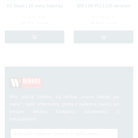
A1 klasė | 10 metų baterija
WX | Wi-Fi | LCD ekranas
18,50
€
39,00
€
su PVM
su PVM
Mes puikiai žinome, ką reiškia „
mums reikėjo jau
vakar
“, todėl užtikriname greitą ir patikimą įrankių bei
įrangos tiekimą kūrėjams, inžinieriams ir
entuziastams.