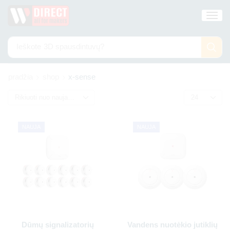
Ieškote
3D spausdintuvų?
pradžia
shop
x-sense
NAUJA
NAUJA
Dūmų signalizatorių
Vandens nuotėkio jutiklių