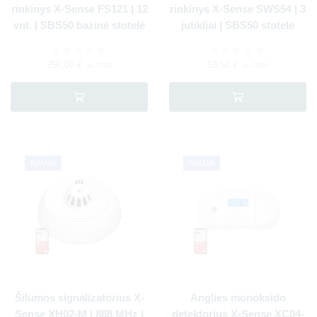
rinkinys X-Sense FS121 | 12
rinkinys X-Sense SWS54 | 3
vnt. | SBS50 bazinė stotelė
jutikliai | SBS50 stotelė
256,00
€
58,50
€
su PVM
su PVM
NAUJA
NAUJA
Šilumos signalizatorius X-
Anglies monoksido
Sense XH02-M | 868 MHz |
detektorius X-Sense XC04-