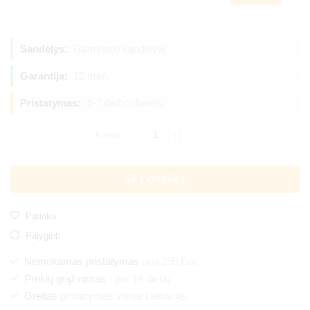
Sandėlys:
Gamintojo sandėlyje
Garantija:
12 mėn.
Pristatymas:
4-7 darbo dienos.
Į krepšelį
Patinka
Palyginti
Nemokamas pristatymas
nuo 250 Eur.
Prekių grąžinimas
- per 14 dienų.
Greitas
pristatymas visoje Lietuvoje.