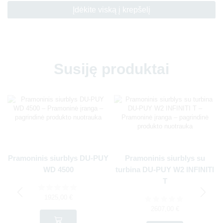
Įdėkite viską į krepšelį
Susiję produktai
Pramoninis siurblys DU-PUY
Pramoninis siurblys su
WD 4500
turbina DU-PUY W2 INFINITI
T
1925,00
€
2607,00
€