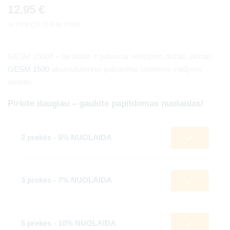
12,95
€
su PVM (
10,70
€
be PVM)
GESM 15004 – tai platus ir patvarus nešiojimo diržas, skirtas
GESM 1500
akumuliatorinei poliravimo sistemos valdymo
stotelei.
Pirkite daugiau – gaukite papildomas nuolaidas!
2 prekės - 5% NUOLAIDA
3 prekės - 7% NUOLAIDA
5 prekės - 10% NUOLAIDA