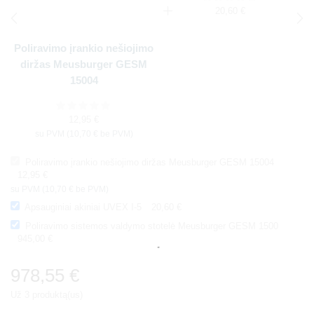
20,60
€
Poliravimo įrankio nešiojimo
P
diržas Meusburger GESM
15004
12,95
€
su PVM (
10,70
€
be PVM)
Poliravimo įrankio nešiojimo diržas Meusburger GESM 15004
12,95
€
su PVM (
10,70
€
be PVM)
Apsauginiai akiniai UVEX I-5
20,60
€
Poliravimo sistemos valdymo stotelė Meusburger GESM 1500
945,00
€
978,55
€
Už 3 produktą(us)