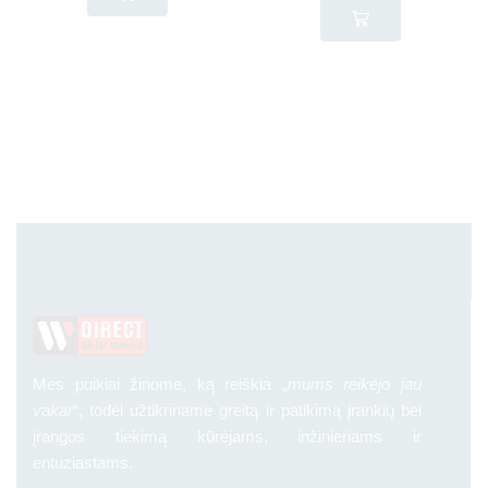
Mes puikiai žinome, ką reiškia „
mums reikėjo jau
vakar
“, todėl užtikriname greitą ir patikimą įrankių bei
įrangos tiekimą kūrėjams, inžinieriams ir
entuziastams.