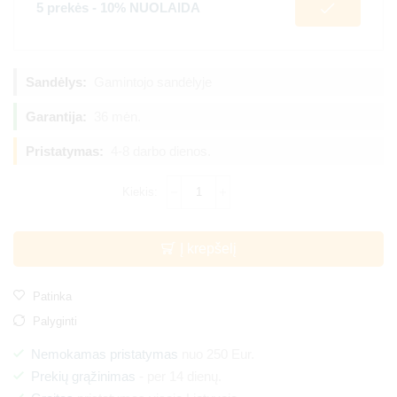
5 prekės - 10% NUOLAIDA
Sandėlys:
Gamintojo sandėlyje
Garantija:
36 mėn.
Pristatymas:
4-8 darbo dienos.
Į krepšelį
Patinka
Palyginti
Nemokamas pristatymas
nuo 250 Eur.
Prekių grąžinimas
- per 14 dienų.