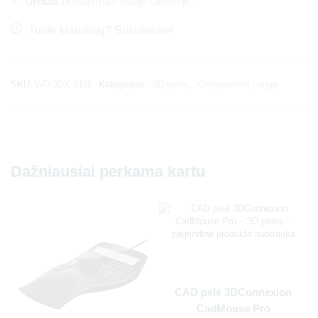
Greitas
pristatymas visoje Lietuvoje.
Turite klausimų? Susisiekite!
SKU:
WD-3DX-SME
Kategorijos:
3D pelės
,
Kompiuterinė įranga
Dažniausiai perkama kartu
CAD pelė 3DConnexion
CadMouse Pro