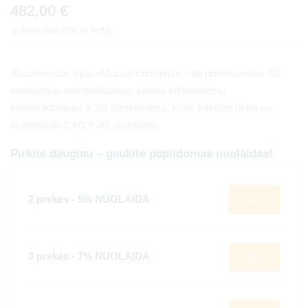
482,00
€
su PVM (
398,35
€
be PVM)
3Dconnexion SpaceMouse Enterprise – tai profesionalus 3D
navigacijos manipuliatorius, skirtas inžinieriams,
konstruktoriams ir 3D dizaineriams, kurie kasdien dirba su
sudėtingais CAD ir 3D projektais.
Pirkite daugiau – gaukite papildomas nuolaidas!
2 prekės - 5% NUOLAIDA
3 prekės - 7% NUOLAIDA