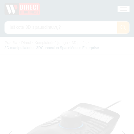
Ieškote
3D spausdintuvų?
•
•
•
•
Pradžia
Direct
Kompiuterinė įranga
3D pelės
3D manipuliatorius 3DConnexion SpaceMouse Enterprise