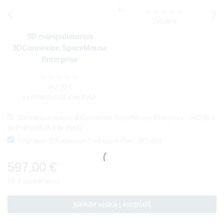
115,00
€
3D manipuliatorius
3DConnexion SpaceMouse
Enterprise
482,00
€
su PVM (
398,35
€
be PVM)
3D manipuliatorius 3DConnexion SpaceMouse Enterprise
482,00
€
su PVM (
398,35
€
be PVM)
CAD pelė 3DConnexion CadMouse Pro
115,00
€
597,00
€
Už 2 produktą(us)
Įdėkite viską į krepšelį