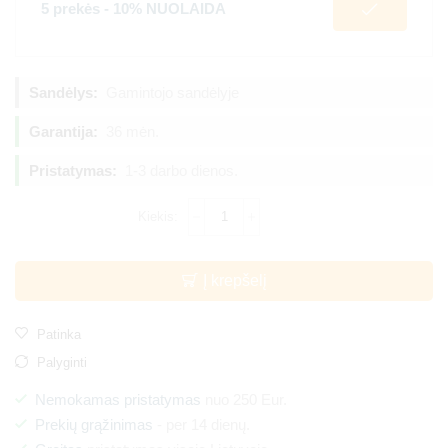
5 prekės - 10% NUOLAIDA
Sandėlys:
Gamintojo sandėlyje
Garantija:
36 mėn.
Pristatymas:
1-3 darbo dienos.
Į krepšelį
Patinka
Palyginti
Nemokamas pristatymas
nuo 250 Eur.
Prekių grąžinimas
- per 14 dienų.