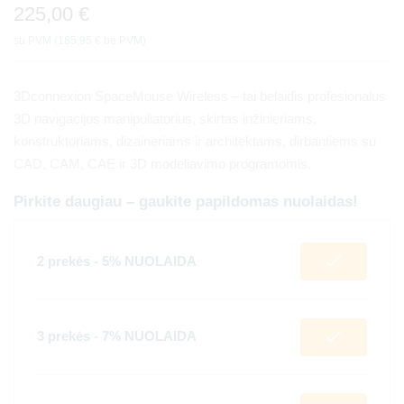
225,00
€
su PVM (
185,95
€
be PVM)
3Dconnexion SpaceMouse Wireless – tai belaidis profesionalus
3D navigacijos manipuliatorius, skirtas inžinieriams,
konstruktoriams, dizaineriams ir architektams, dirbantiems su
CAD, CAM, CAE ir 3D modeliavimo programomis.
Pirkite daugiau – gaukite papildomas nuolaidas!
2 prekės - 5% NUOLAIDA
3 prekės - 7% NUOLAIDA