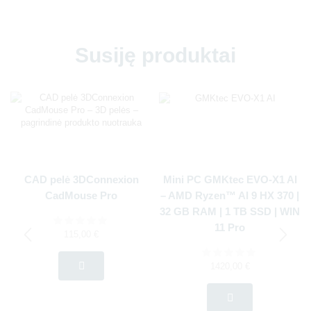
Susiję produktai
CAD pelė 3DConnexion
Mini PC GMKtec EVO-X1 AI
CadMouse Pro
– AMD Ryzen™ AI 9 HX 370 |
32 GB RAM | 1 TB SSD | WIN
11 Pro
115,00
€
1420,00
€