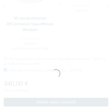
115,00
€
3D manipuliatorius
3DConnexion SpaceMouse
Wireless
225,00
€
su PVM (
185,95
€
be PVM)
3D manipuliatorius 3DConnexion SpaceMouse Wireless
225,00
€
su PVM (
185,95
€
be PVM)
CAD pelė 3DConnexion CadMouse Pro
115,00
€
340,00
€
Už 2 produktą(us)
Įdėkite viską į krepšelį