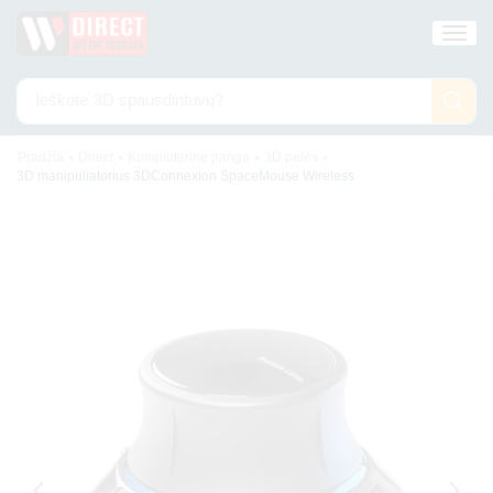
Ieškote
3D spausdintuvų?
•
•
•
•
Pradžia
Direct
Kompiuterinė įranga
3D pelės
3D manipuliatorius 3DConnexion SpaceMouse Wireless