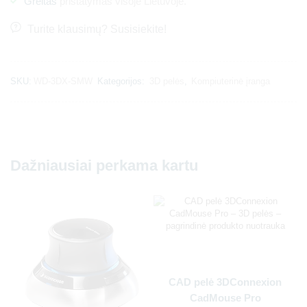
Greitas
pristatymas visoje Lietuvoje.
Turite klausimų? Susisiekite!
SKU:
WD-3DX-SMW
Kategorijos:
3D pelės
,
Kompiuterinė įranga
Dažniausiai perkama kartu
CAD pelė 3DConnexion
CadMouse Pro