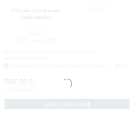
482,00
€
CAD pelė 3DConnexion
CadMouse Pro
115,00
€
su PVM (
95,04
€
be PVM)
CAD pelė 3DConnexion CadMouse Pro
115,00
€
su PVM (
95,04
€
be PVM)
3D manipuliatorius 3DConnexion SpaceMouse Enterprise
482,00
€
597,00
€
Už 2 produktą(us)
Įdėkite viską į krepšelį