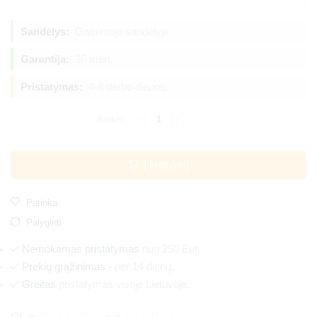
Sandėlys:
Gamintojo sandėlyje
Garantija:
36 mėn.
Pristatymas:
4-8 darbo dienos.
Į krepšelį
Patinka
Palyginti
Nemokamas pristatymas
nuo 250 Eur.
Prekių grąžinimas
- per 14 dienų.
Greitas
pristatymas visoje Lietuvoje.