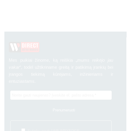
Mes puikiai žinome, ką reiškia „
mums reikėjo jau
vakar
“, todėl užtikriname greitą ir patikimą įrankių bei
įrangos tiekimą kūrėjams, inžinieriams ir
entuziastams.
Sutinku gauti UAB WRYEDGE