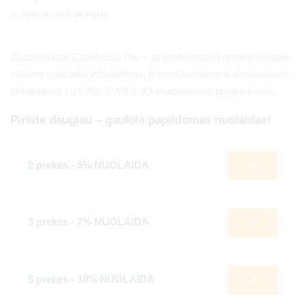
su PVM (
95,04
€
be PVM)
3Dconnexion CadMouse Pro – tai profesionali kompiuterio pelė,
sukurta specialiai inžinieriams, konstruktoriams ir dizaineriams,
dirbantiems su CAD, CAM ir 3D modeliavimo programomis.
Pirkite daugiau – gaukite papildomas nuolaidas!
2 prekės - 5% NUOLAIDA
3 prekės - 7% NUOLAIDA
5 prekės - 10% NUOLAIDA