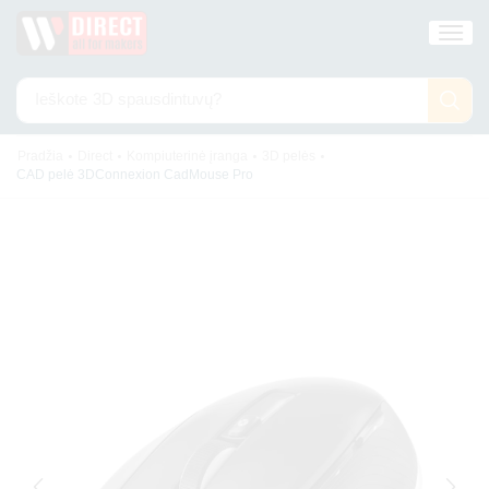
Ieškote
3D spausdintuvų?
•
•
•
•
Pradžia
Direct
Kompiuterinė įranga
3D pelės
CAD pelė 3DConnexion CadMouse Pro